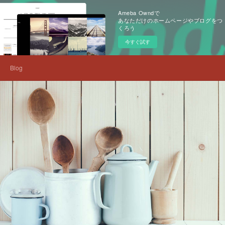
Ameba Owndで
あなただけのホームページやブログをつ
くろう
今すぐ試す
Blog